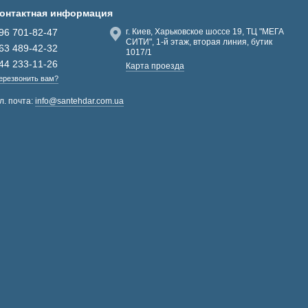
онтактная информация
96 701-82-47
г. Киев, Харьковское шоссе 19, ТЦ "МЕГА
СИТИ", 1-й этаж, вторая линия, бутик
63 489-42-32
1017/1
44 233-11-26
Карта проезда
ерезвонить вам?
л. почта:
info@santehdar.com.ua