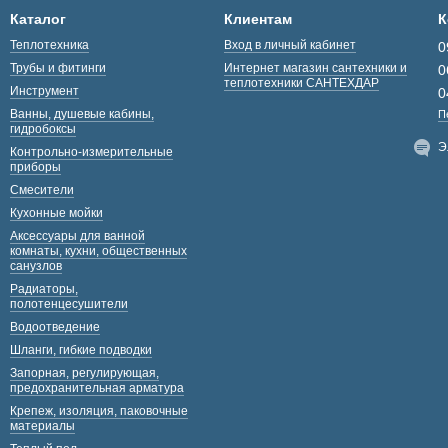
Каталог
Клиентам
К
Теплотехника
Вход в личный кабинет
0
Трубы и фитинги
Интернет магазин сантехники и
0
теплотехники САНТЕХДАР
Инструмент
0
Ванны, душевые кабины,
П
гидробоксы
Э
Контрольно-измерительные
приборы
Смесители
Кухонные мойки
Аксессуары для ванной
комнаты, кухни, общественных
санузлов
Радиаторы,
полотенцесушители
Водоотведение
Шланги, гибкие подводки
Запорная, регулирующая,
предохранительная арматура
Крепеж, изоляция, паковочные
материалы