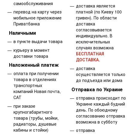
самообслуживания
доставка является
перевод на карту через
платной (по Киеву 100
мобильное приложение
гривен). По области
Приватбанка
доставка
согласовывается
Наличными
индивидуально. В
в пункте выдачи товара
исключительных
случаях возможна
курьеру в момент
БЕСПЛАТНАЯ
доставки товара
ДОСТАВКА
.
Наложенный платеж
доставка
оплата при получении
осуществляется только
товара в отделениях
до подъезда или дома
транспортных
Отправка по Украине
компаний Новая почта,
САТ
отправка происходит по
Украине каждый будний
при заказе
день. По обоюдному
крупногабаритного
согласованию отправка
товара (трубы, мойки,
возможна в субботу
радиаторы, душевые
кабины и стойки)
отправка