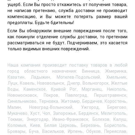
ущерб. Если Вы просто откажитесь от получения товара,
не написав претензию, служба доставки не производит
компенсацию, и Вы можете потерять размер вашей
предоплаты. Будьте бдительны!
Если Вы обнаружили внешние повреждения после того,
как покинули отделение службы доставки, то претензии
рассматриваться не будут. Подчеркиваем, это касается
только видимых внешних повреждений.
Наша компания производит поставку товаров в любой
город областного назначения: Винница, Жмеринка,
Казатин, Ладыжин, Могилев-Подольский, Хмельник,
Луцк, Ковель, Нововолынск, Днепр, Вольногорск, Желтые
Воды, Каменское, Кривой Рог, Марганец, Никополь,
Новомосковск, Покров, Павлоград, Першотравенск,
Синельниково, Терновка, Житомир, Бердичев, Коростень,
Малин, Новоград-Волынский, Ужгород, Берегово,
Мукачево, Хуст, Чоп, Запорожье, Бердянск, Мелитополь,
Токмак, Энергодар, Ивано-Франковск, Болехов, Калуш,
Коломыя, Киев, Белая Церковь, Березань, Борисполь,
Бровары, Буча, Васильков, Ирпень, Обухов, Переяслав,