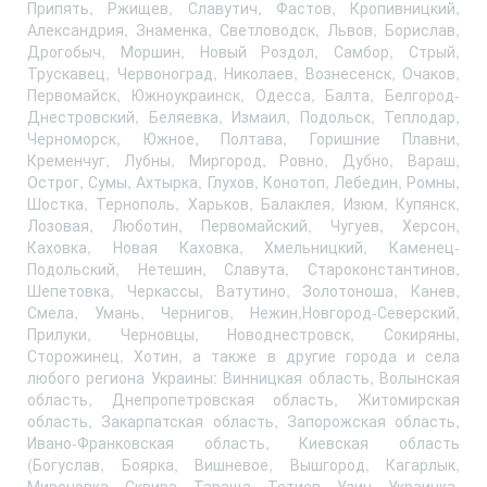
Припять, Ржищев, Славутич, Фастов, Кропивницкий,
Александрия, Знаменка, Светловодск, Львов, Борислав,
Дрогобыч, Моршин, Новый Роздол, Самбор, Стрый,
Трускавец, Червоноград, Николаев, Вознесенск, Очаков,
Первомайск, Южноукраинск, Одесса, Балта, Белгород-
Днестровский, Беляевка, Измаил, Подольск, Теплодар,
Черноморск, Южное, Полтава, Горишние Плавни,
Кременчуг, Лубны, Миргород, Ровно, Дубно, Вараш,
Острог, Сумы, Ахтырка, Глухов, Конотоп, Лебедин, Ромны,
Шостка, Тернополь, Харьков, Балаклея, Изюм, Купянск,
Лозовая, Люботин, Первомайский, Чугуев, Херсон,
Каховка, Новая Каховка, Хмельницкий, Каменец-
Подольский, Нетешин, Славута, Староконстантинов,
Шепетовка, Черкассы, Ватутино, Золотоноша, Канев,
Смела, Умань, Чернигов, Нежин,Новгород-Северский,
Прилуки, Черновцы, Новоднестровск, Сокиряны,
Сторожинец, Хотин, а также в другие города и села
любого региона Украины: Винницкая область, Волынская
область, Днепропетровская область, Житомирская
область, Закарпатская область, Запорожская область,
Ивано-Франковская область, Киевская область
(Богуслав, Боярка, Вишневое, Вышгород, Кагарлык,
Мироновка, Сквира, Тараща, Тетиев, Узин, Украинка,