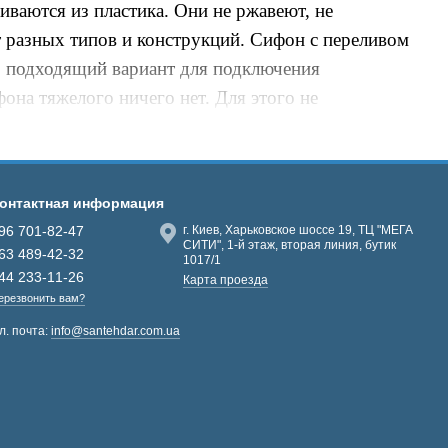
иваются из пластика. Они не ржавеют, не
 разных типов и конструкций. Сифон с переливом
, подходящий вариант для подключения
она тяжелого ничего нет. Для этого не
самому.
онтактная информация
96 701-82-47
г. Киев, Харьковское шоссе 19, ТЦ "МЕГА
СИТИ", 1-й этаж, вторая линия, бутик
63 489-42-32
1017/1
44 233-11-26
Карта проезда
ерезвонить вам?
л. почта:
info@santehdar.com.ua