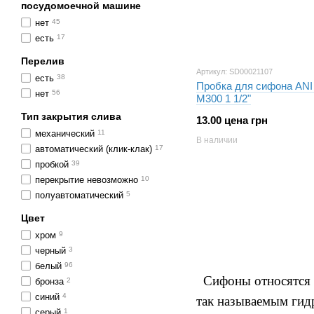
посудомоечной машине
нет
45
есть
17
Перелив
Артикул: SD00021107
есть
38
Пробка для сифона ANI 
нет
56
М300 1 1/2"
Тип закрытия слива
13.00 цена грн
механический
11
В наличии
автоматический (клик-клак)
17
пробкой
39
перекрытие невозможно
10
полуавтоматический
5
Цвет
хром
9
черный
3
белый
96
Сифоны относятся к 
бронза
2
синий
4
так называемым гид
серый
1