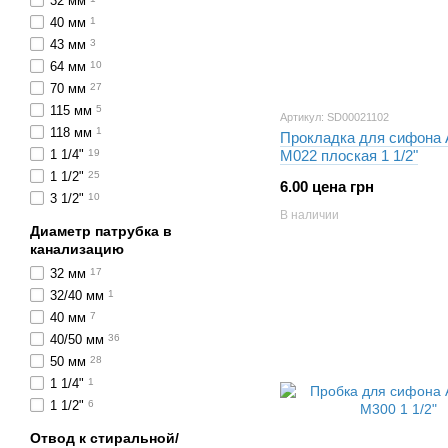
32 мм
40 мм
1
43 мм
3
64 мм
10
70 мм
27
115 мм
5
Артикул: SD00021102
118 мм
1
Прокладка для сифона A
1 1/4"
19
М022 плоская 1 1/2"
1 1/2"
25
6.00 цена грн
3 1/2"
10
В наличии
Диаметр патрубка в
канализацию
32 мм
17
32/40 мм
1
40 мм
7
40/50 мм
36
50 мм
28
1 1/4"
1
1 1/2"
6
Отвод к стиральной/