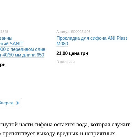
21848
Артикул: SD00021106
ванны
Прокладка для сифона ANI Plast
ский SANIT
М080
000 с переливом слив
21.00 цена грн
 40/50 мм длина 650
В наличии
грн
Вперед
нутой части сифона остается вода, которая служит
о препятствует выходу вредных и неприятных