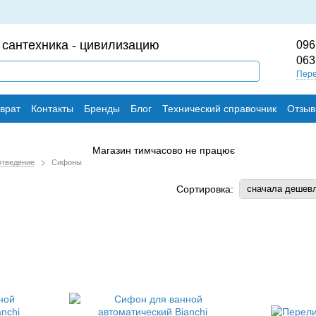
 сантехника - цивилизацию
096
063
Пере
врат
Контакты
Бренды
Блог
Технический справочник
Отзыв
отведение
Сифоны
Сортировка:
сначала дешев