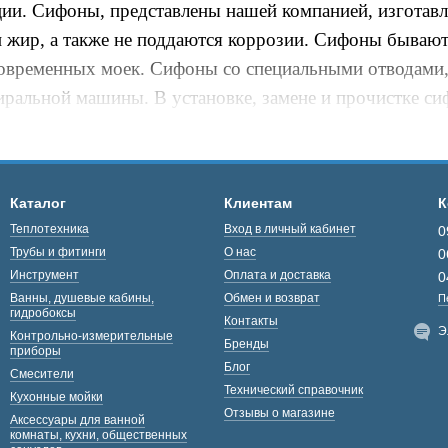
ции. Сифоны, представлены нашей компанией, изготавл
и жир, а также не поддаются коррозии. Сифоны бывают
современных моек. Сифоны со специальными отводами
ральной машины. В установке, замене и прочистке сиф
ть профессионала, его без усилий можно монтировать 
Каталог
Клиентам
К
Теплотехника
Вход в личный кабинет
0
Трубы и фитинги
О нас
0
Инструмент
Оплата и доставка
0
Ванны, душевые кабины,
Обмен и возврат
П
гидробоксы
Контакты
Э
Контрольно-измерительные
Бренды
приборы
Блог
Смесители
Технический справочник
Кухонные мойки
Отзывы о магазине
Аксессуары для ванной
комнаты, кухни, общественных