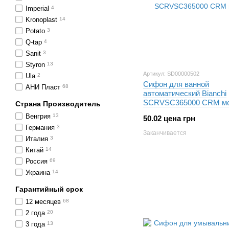
Imperial
4
Kronoplast
14
Potato
3
Q-tap
4
Sanit
3
Styron
13
Артикул: SD00000502
Ula
2
Сифон для ванной
АНИ Пласт
68
автоматический Bianchi
SCRVSC365000 CRM м
Страна Производитель
Венгрия
13
50.02 цена грн
Германия
3
Заканчивается
Италия
3
Китай
14
Россия
69
Украина
14
Гарантийный срок
12 месяцев
68
2 года
20
3 года
13