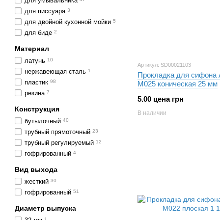
для умывальника
для писсуара
3
для двойной кухонной мойки
5
для биде
2
Материал
латунь
10
Артикул: SD00021103
нержавеющая сталь
1
Прокладка для сифона A
пластик
98
М025 коническая 25 мм
резина
7
5.00 цена грн
Конструкция
В наличии
бутылочный
40
трубный прямоточный
23
трубный регулируемый
12
гофрированный
4
Вид выхода
жесткий
30
гофрированный
51
Диаметр выпуска
1