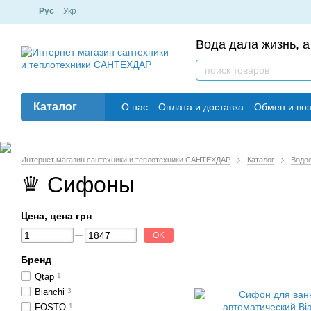
Рус
Укр
Вода дала жизнь, а
Каталог
О нас
Оплата и доставка
Обмен и воз
Интернет магазин сантехники и теплотехники САНТЕХДАР
Каталог
Водо
♛ Сифоны
Цена, цена грн
OK
Бренд
Qtap
1
Bianchi
3
FOSTO
1