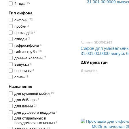
4 года
15
Тип сифона
сифоны
72
пробки
2
прокладки
7
отводы
3
Артикул: SD00011913
гофросифоны
4
Сифон для умывальник
гибкие трубы
10
31.001.00.0000 выпуск 
донные клапаны
7
2.69 цена грн
выпуски
4
переливы
4
В наличии
сливы
3
Назначение
для кухонной мойки
19
для бойлера
1
для ванны
24
для душевого поддона
8
для стиральных и
посудомоечных машин
7
47