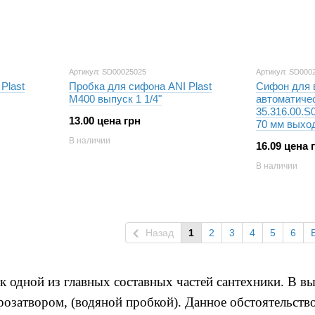
Артикул: SD00025025
Артикул: SD000
Plast
Пробка для сифона ANI Plast
Сифон для 
М400 выпуск 1 1/4"
автоматиче
35.316.00.S
13.00 цена грн
70 мм выход
В наличии
16.09 цена 
В наличии
Назад
1
2
3
4
5
6
одной из главных составных частей сантехники. В выг
розатвором, (водяной пробкой). Данное обстоятельств