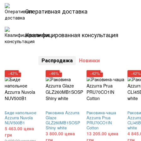
Оперативная доставка
Квалифицированная консультация
Распродажа
Новинки
−42%
−46%
−42%
−42%
Биде напольное
Раковина Azzurra
Раковина-чаша
Раков
Azzurra Nuvola
Glaze
Azzurra Prua
Azzurr
NUV500B1
GLZ260MB1SOSP
PRU70CO1IN
CLI45B
Shiny white
Cotton
white
5 463.00 цена
3 800.00 цена
13 205.00 цена
4 845.
грн
грн
грн
грн
9 498.00 цена грн