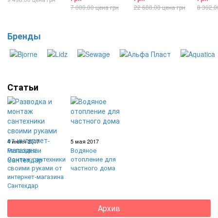
7 000.00 цена грн
22 688.00 цена грн
8 302.0
Бренды
Статьи
4 июля 2017
5 мая 2017
Разводка и
Водяное
монтаж сантехники
отопление для
своими руками от
частного дома
интернет-магазина
Сантехдар
Архив