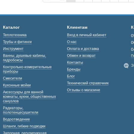
Каталог
Клиентам
К
Теплотехника
Вход в личный кабинет
0
Трубы и фитинги
О нас
0
Инструмент
Оплата и доставка
0
Ванны, душевые кабины,
Обмен и возврат
П
гидробоксы
Контакты
Э
Контрольно-измерительные
Бренды
приборы
Блог
Смесители
Технический справочник
Кухонные мойки
Отзывы о магазине
Аксессуары для ванной
комнаты, кухни, общественных
санузлов
Радиаторы,
полотенцесушители
Водоотведение
Шланги, гибкие подводки
Запорная, регулирующая,