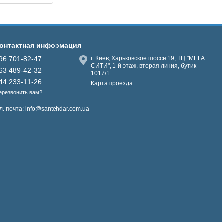
онтактная информация
96 701-82-47
г. Киев, Харьковское шоссе 19, ТЦ "МЕГА
СИТИ", 1-й этаж, вторая линия, бутик
63 489-42-32
1017/1
44 233-11-26
Карта проезда
ерезвонить вам?
л. почта:
info@santehdar.com.ua