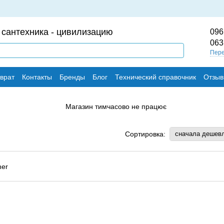
 сантехника - цивилизацию
096
063
Пере
врат
Контакты
Бренды
Блог
Технический справочник
Отзыв
Сортировка:
сначала дешев