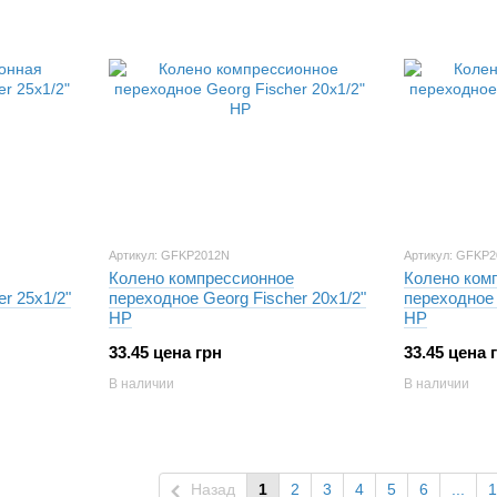
Артикул: GFKP2012N
Артикул: GFKP
Колено компрессионное
Колено ком
r 25х1/2"
переходное Georg Fischer 20х1/2"
переходное 
НР
НР
33.45 цена грн
33.45 цена 
В наличии
В наличии
Назад
1
2
3
4
5
6
...
1