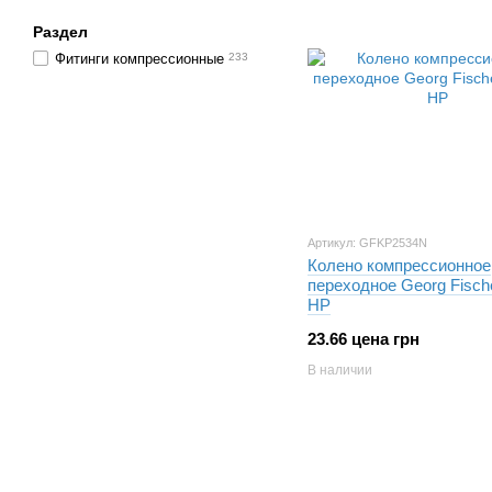
Раздел
Фитинги компрессионные
233
Артикул: GFKP2534N
Колено компрессионное
переходное Georg Fische
НР
23.66 цена грн
В наличии