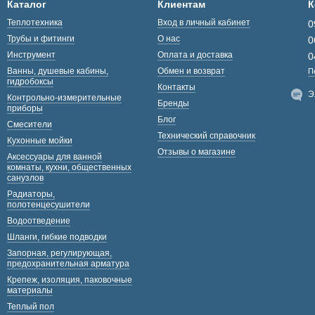
Каталог
Клиентам
К
Теплотехника
Вход в личный кабинет
0
Трубы и фитинги
О нас
0
Инструмент
Оплата и доставка
0
Ванны, душевые кабины,
Обмен и возврат
П
гидробоксы
Контакты
Э
Контрольно-измерительные
Бренды
приборы
Блог
Смесители
Технический справочник
Кухонные мойки
Отзывы о магазине
Аксессуары для ванной
комнаты, кухни, общественных
санузлов
Радиаторы,
полотенцесушители
Водоотведение
Шланги, гибкие подводки
Запорная, регулирующая,
предохранительная арматура
Крепеж, изоляция, паковочные
материалы
Теплый пол