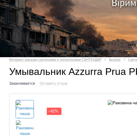
Интернет магазин сантехники и теплотехники САНТЕХДАР
Каталог
Сант
Умывальник Azzurra Prua 
Заканчивается
Оставить отзыв
−42%