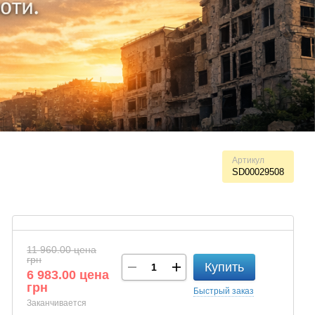
Артикул
SD00029508
11 960.00 цена
грн
Купить
6 983.00 цена
грн
Быстрый
заказ
Заканчивается