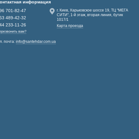
онтактная информация
96 701-82-47
г. Киев, Харьковское шоссе 19, ТЦ "МЕГА
СИТИ", 1-й этаж, вторая линия, бутик
63 489-42-32
1017/1
44 233-11-26
Карта проезда
ерезвонить вам?
л. почта:
info@santehdar.com.ua