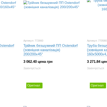
Артикул: 772660
Артикул: 770580
stendorf
Трійник безшумний ПП Ostendorf
Труба безш
(зовнішня каналізація)
(зовнішня ка
200/200х45°
160х5000х4
3 062.40 цена грн
3 271.84 це
Закінчується
Закінчується
Оригінал
Оригінал