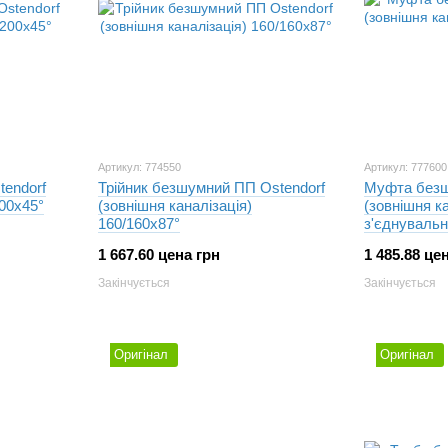
Артикул: 774550
Артикул: 777600
tendorf
Трійник безшумний ПП Ostendorf
Муфта безш
200х45°
(зовнішня каналізація)
(зовнішня ка
160/160х87°
з'єднувальн
1 667.60 цена грн
1 485.88 це
Закінчується
Закінчується
Оригінал
Оригінал