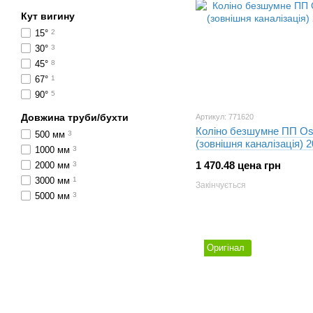
Кут вигину
15°
2
30°
3
45°
8
67°
1
90°
5
Довжина труби/бухти
Артикул: 771620
Коліно безшумне ПП Os
500 мм
3
(зовнішня каналізація) 
1000 мм
3
1 470.48 цена грн
2000 мм
3
3000 мм
1
Закінчується
5000 мм
3
Оригінал