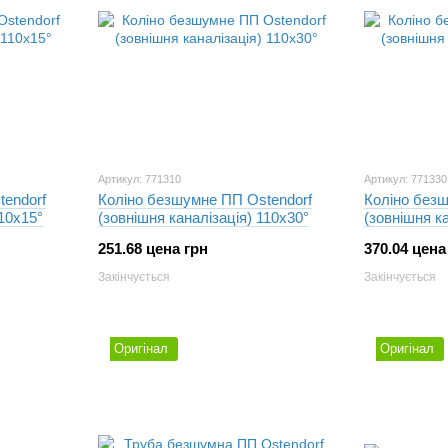
Артикул: 771310
Артикул: 771330
tendorf
Коліно безшумне ПП Ostendorf
Коліно без
110х15°
(зовнішня каналізація) 110х30°
(зовнішня к
251.68 цена грн
370.04 цена
Закінчується
Закінчується
Оригінал
Оригінал