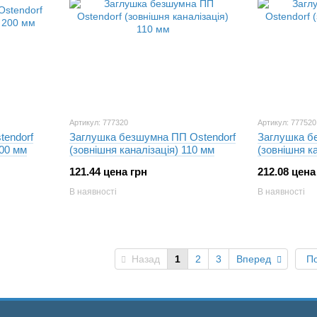
Артикул: 777320
Артикул: 777520
tendorf
Заглушка безшумна ПП Ostendorf
Заглушка б
200 мм
(зовнішня каналізація) 110 мм
(зовнішня к
121.44 цена грн
212.08 цена
В наявності
В наявності
Назад
1
2
3
Вперед
По