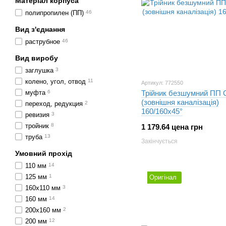
Матеріал корпуса
полипропилен (ПП)
46
Вид з'єднання
раструбное
46
Вид виробу
заглушка
3
колено, угол, отвод
11
Артикул: 772550
муфта
6
Трійник безшумний ПП O
(зовнішня каналізація)
переход, редукция
2
160/160х45°
ревизия
3
тройник
8
1 179.64 цена грн
труба
13
Закінчується
Умовний прохід
110 мм
14
125 мм
1
Оригінал
160х110 мм
3
160 мм
14
200х160 мм
2
200 мм
12