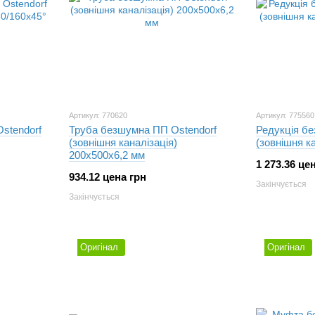
Артикул: 770620
Артикул: 775560
stendorf
Труба безшумна ПП Ostendorf
Редукція б
(зовнішня каналізація)
(зовнішня к
200х500х6,2 мм
1 273.36 це
934.12 цена грн
Закінчується
Закінчується
Оригінал
Оригінал