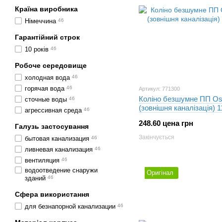
Країна виробника
Німеччина
46
Гарантійний строк
10 років
46
Робоче середовище
холодная вода
46
горячая вода
46
Артикул: 771300
Коліно безшумне ПП Os
сточные воды
46
(зовнішня каналізація) 
агрессивная среда
46
248.60 цена грн
Галузь застосування
Закінчується
бытовая канализация
46
ливневая канализация
46
вентиляция
46
водоотведение снаружи
Оригінал
зданий
46
Сфера використання
для безнапорной канализации
46