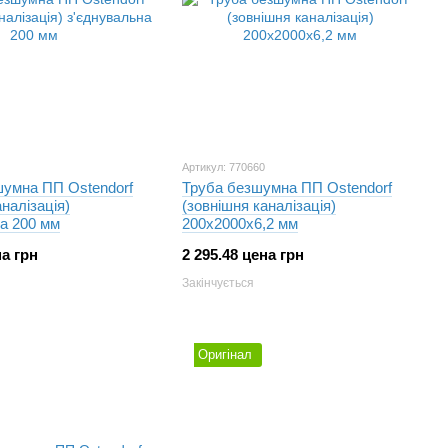
Артикул: 770660
умна ПП Ostendorf
Труба безшумна ПП Ostendorf
налізація)
(зовнішня каналізація)
а 200 мм
200х2000х6,2 мм
на грн
2 295.48 цена грн
Закінчується
Оригінал