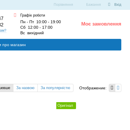
Порівняння
Бажання
Вхід
Графік роботи
47
Пн - Пт 10:00 - 19:00
Моє замовлення
32
0
Сб 12:00 - 17:00
вам?
Вс вихідний
и про магазин
Отображение:
шевше
За назвою
За популярністю
Оригінал