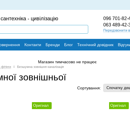
сантехніка - цивілізацію
096 701-82-
063 489-42-
Передзвонити 
повернення
Контакти
Бренди
Блог
Технічний довідник
Відгук
 фітінги
Безшумна зовнішня каналізація
мної зовнішньої
Сортування:
Спочатку де
Оригінал
Оригінал