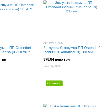
Артикул: 777620
шумне ПП Ostendorf
Заглушка безшумна ПП Ostendorf
аналізація) 110х67°
(зовнішня каналізація) 200 мм
 грн
378.84 цена грн
Закінчується
Оригінал