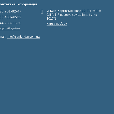
онтактна інформація
96 701-82-47
м. Київ, Харківське шосе 19, ТЦ "МЕГА
СІТІ", 1-й поверх, друга лінія, бутик
63 489-42-32
1017/1
44 233-11-26
Карта проїзду
воротній дзвінок
mail:
info@santehdar.com.ua