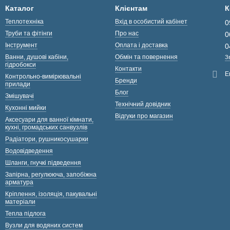
Каталог
Клієнтам
К
Теплотехніка
Вхід в особистий кабінет
0
Труби та фітінги
Про нас
0
Інструмент
Оплата і доставка
0
Ванни, душові кабіни,
Обмін та повернення
З
гідробокси
Контакти
E
Контрольно-вимірювальні
Бренди
прилади
Блог
Змішувачі
Технічний довідник
Кухонні мийки
Відгуки про магазин
Аксесуари для ванної кімнати,
кухні, громадських санвузлів
Радіатори, рушникосушарки
Водовідведення
Шланги, гнучкі підведення
Запірна, регулююча, запобіжна
арматура
Кріплення, ізоляція, пакувальні
матеріали
Тепла підлога
Вузли для водяних систем