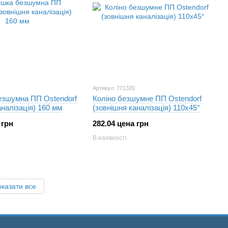
Артикул: 771320
езшумна ПП Ostendorf
Коліно безшумне ПП Ostendorf
аналізація) 160 мм
(зовнішня каналізація) 110х45°
 грн
282.04 цена грн
В наявності
казати все