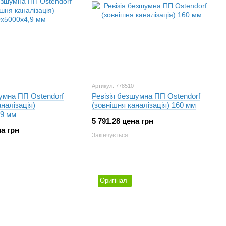
Артикул: 778510
умна ПП Ostendorf
Ревізія безшумна ПП Ostendorf
налізація)
(зовнішня каналізація) 160 мм
,9 мм
5 791.28 цена грн
на грн
Закінчується
Оригінал