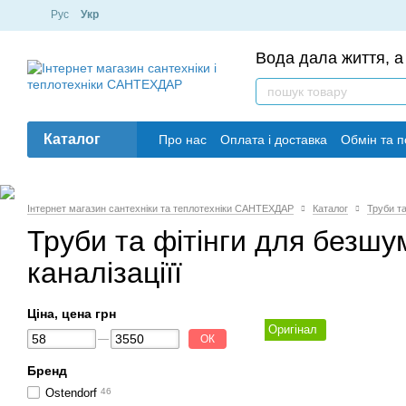
Рус
Укр
Вода дала життя, а 
Каталог
Про нас
Оплата і доставка
Обмін та 
Інтернет магазин сантехніки та теплотехніки САНТЕХДАР
Каталог
Труби та
Труби та фітінги для безшу
каналізаціїї
Ціна, цена грн
Оригінал
ОК
Бренд
Ostendorf
46