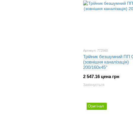
Артикул: 772560
Трійник безшумний ПП O
(зовнішня каналізація)
200/160х45°
2 547.16 цена грн
Закінчується
Оригінал