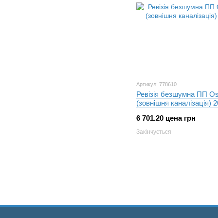
Артикул: 778610
Ревізія безшумна ПП Os
(зовнішня каналізація) 
6 701.20 цена грн
Закінчується