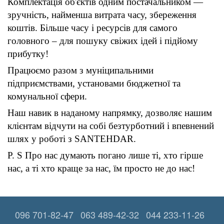
Комплектація об'єктів одним постачальником ―
зручність, найменша витрата часу, збереження
коштів. Більше часу і ресурсів для самого
головного – для пошуку свіжих ідей і підйому
прибутку!
Працюємо разом з муніципальними
підприємствами, установами бюджетної та
комунальної сфери.
Наш навик в наданому напрямку, дозволяє нашим
клієнтам відчути на собі безтурботний і впевнений
шлях у роботі з SANTEHDAR.
P. S Про нас думають погано лише ті, хто гірше
нас, а ті хто краще за нас, їм просто не до нас!
096 701-82-47
063 489-42-32
044 233-11-26