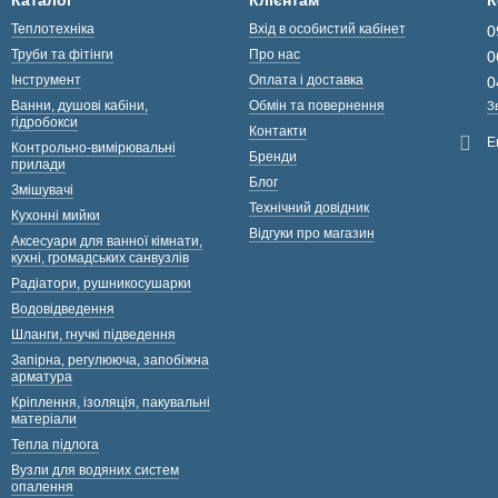
Каталог
Клієнтам
К
Теплотехніка
Вхід в особистий кабінет
0
Труби та фітінги
Про нас
0
Інструмент
Оплата і доставка
0
Ванни, душові кабіни,
Обмін та повернення
З
гідробокси
Контакти
E
Контрольно-вимірювальні
Бренди
прилади
Блог
Змішувачі
Технічний довідник
Кухонні мийки
Відгуки про магазин
Аксесуари для ванної кімнати,
кухні, громадських санвузлів
Радіатори, рушникосушарки
Водовідведення
Шланги, гнучкі підведення
Запірна, регулююча, запобіжна
арматура
Кріплення, ізоляція, пакувальні
матеріали
Тепла підлога
Вузли для водяних систем
опалення