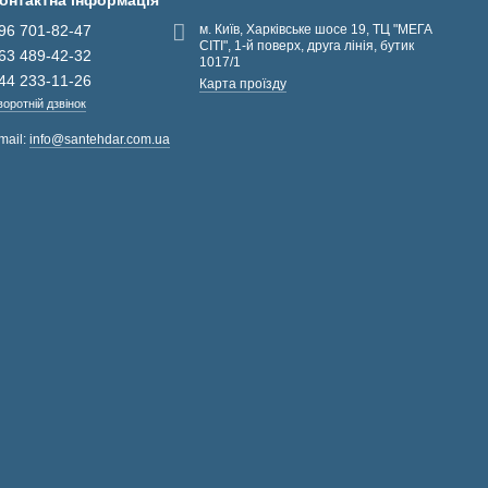
онтактна інформація
96 701-82-47
м. Київ, Харківське шосе 19, ТЦ "МЕГА
СІТІ", 1-й поверх, друга лінія, бутик
63 489-42-32
1017/1
44 233-11-26
Карта проїзду
воротній дзвінок
mail:
info@santehdar.com.ua