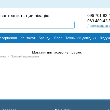
сантехніка - цивілізацію
096 701-82-
063 489-42-
Передзвонити 
повернення
Контакти
Бренди
Блог
Технічний довідник
Відгук
хніка
Проточні водонагрівачі