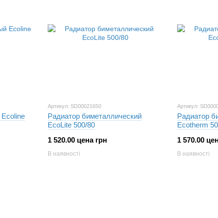
Артикул: SD00021650
Артикул: SD000
Ecoline
Радиатор биметаллический
Радиатор б
EcoLite 500/80
Ecotherm 50
1 520.00 цена грн
1 570.00 це
В наявності
В наявності