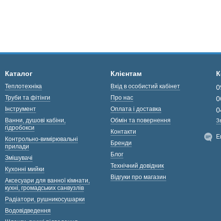
Каталог
Клієнтам
К
Теплотехніка
Вхід в особистий кабінет
0
Труби та фітінги
Про нас
0
Інструмент
Оплата і доставка
0
Ванни, душові кабіни,
Обмін та повернення
З
гідробокси
Контакти
E
Контрольно-вимірювальні
Бренди
прилади
Блог
Змішувачі
Технічний довідник
Кухонні мийки
Відгуки про магазин
Аксесуари для ванної кімнати,
кухні, громадських санвузлів
Радіатори, рушникосушарки
Водовідведення