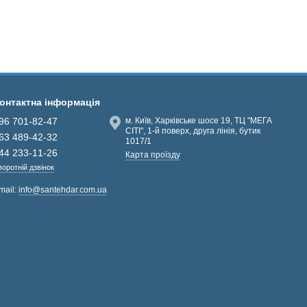
онтактна інформація
96 701-82-47
м. Київ, Харківське шосе 19, ТЦ "МЕГА
СІТІ", 1-й поверх, друга лінія, бутик
63 489-42-32
1017/1
44 233-11-26
Карта проїзду
воротній дзвінок
mail:
info@santehdar.com.ua