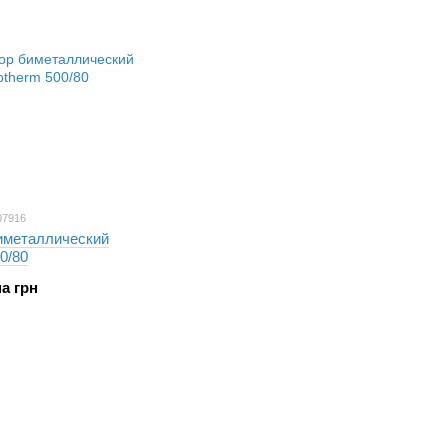
07916
иметаллический
0/80
на грн