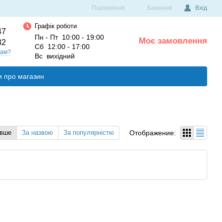
Порівняння
Бажання
Вхід
Графік роботи
47
Пн - Пт 10:00 - 19:00
Моє замовлення
32
0
Сб 12:00 - 17:00
вам?
Вс вихідний
и про магазин
Отображение:
евше
За назвою
За популярністю