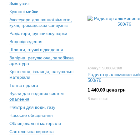
Змішувачі
Кухонні мийки
Аксесуари для ванної кімнати,
кухні, громадських санвузлів
Радіатори, рушникосушарки
Водовідведення
Шланги, гнучкі підведення
Запірна, регулююча, запобіжна
арматура
Артикул: SD00020168
Кріплення, ізоляція, пакувальні
Радиатор алюминиевый 
матеріали
500/76
Тепла підлога
1 440.00 цена грн
Вузли для водяних систем
опалення
В наявності
Фільтри для води, газу
Насосне обладнання
Облицювальні матеріали
Сантехнічна кераміка