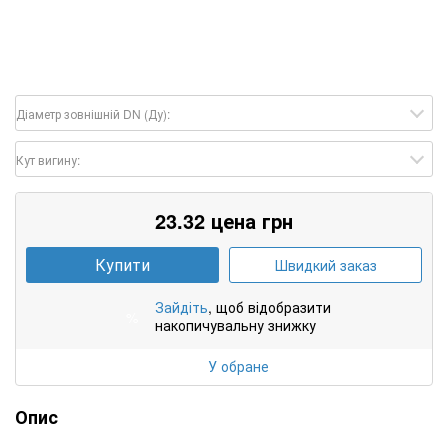
Діаметр зовнішній DN (Ду):
Кут вигину:
23.32 цена грн
Купити
Швидкий заказ
Зайдіть
, щоб відобразити
%
накопичувальну знижку
У обране
Опис