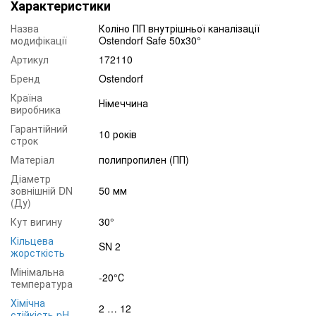
Характеристики
Назва
Коліно ПП внутрішньої каналізації
модифікації
Ostendorf Safe 50х30°
Артикул
172110
Бренд
Ostendorf
Країна
Німеччина
виробника
Гарантійний
10 років
строк
Матеріал
полипропилен (ПП)
Діаметр
зовнішній DN
50 мм
(Ду)
Кут вигину
30°
Кільцева
SN 2
жорсткість
Мінімальна
-20°С
температура
Хімічна
2 … 12
стійкість pH