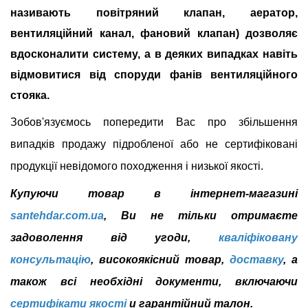
називають повітряний клапан, аератор,
вентиляційний канал, фановий клапан) дозволяє
вдосконалити систему, а в деяких випадках навіть
відмовитися від споруди фанів вентиляційного
стояка.
Зобов'язуємось попередити Вас про збільшення
випадків продажу підробленої або не сертифіковані
продукції невідомого походження і низької якості.
Купуючи товар в інтернет-магазині
santehdar.com.ua
, Ви не тільки отримаєте
задоволення від угоди,
кваліфіковану
консультацію
, високоякісний товар,
доставку
, а
також всі необхідні документи, включаючи
сертифікати якості
и гарантійний талон.