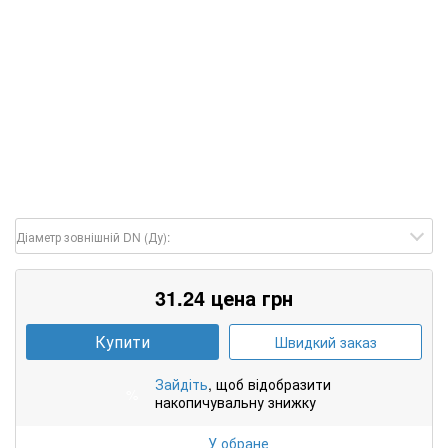
Діаметр зовнішній DN (Ду):
31.24 цена грн
Купити
Швидкий заказ
Зайдіть
, щоб відобразити
%
накопичувальну знижку
У обране