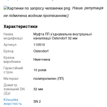
Наша репутація
не підмочена жодним протіканням;)
Характеристики
Назва
Муфта ПП з’єднувальна внутрішньої
модифікації
каналізації Ostendorf 32 мм
Артикул
110510
Бренд
Ostendorf
Країна
Німеччина
виробника
Гарантійний
10 років
строк
Матеріал
полипропилен (ПП)
Діаметр
зовнішній DN
32 мм
(Ду)
Кільцева
SN 2
жорсткість