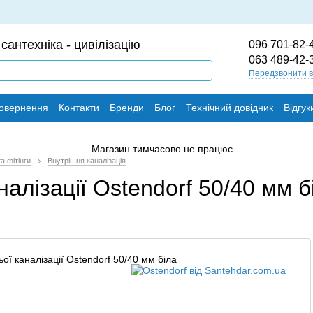
сантехніка - цивілізацію
096 701-82-
063 489-42-
Передзвонити 
повернення
Контакти
Бренди
Блог
Технічний довідник
Відгук
а фітінги
Внутрішня каналізація
алізації Ostendorf 50/40 мм б