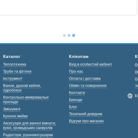
Каталог
Клієнтам
К
Теплотехніка
Вхід в особистий кабінет
0
Труби та фітінги
Про нас
0
Інструмент
Оплата і доставка
0
Ванни, душові кабіни,
Обмін та повернення
З
гідробокси
Контакти
E
Контрольно-вимірювальні
Бренди
прилади
Блог
Змішувачі
Технічний довідник
Кухонні мийки
Відгуки про магазин
Аксесуари для ванної кімнати,
кухні, громадських санвузлів
Радіатори, рушникосушарки