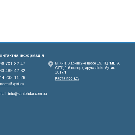
онтактна інформація
96 701-82-47
м. Київ, Харківське шосе 19, ТЦ "МЕГА
СІТІ", 1-й поверх, друга лінія, бутик
63 489-42-32
1017/1
44 233-11-26
Карта проїзду
воротній дзвінок
mail:
info@santehdar.com.ua