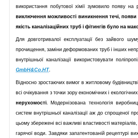
використання побутової хімії зумовило появу на р
виключення можливості виникнення течі, появи
якість каналізаційних труб і фітингів було на ма
Для довготривалої експлуатації без зайвого шум
прочищення, заміни деформованих труб і інших не
внутрішньої каналізації використовувати поліпро
GmbH&Co.HT
.
Відносно зростаючих вимог в житловому будівництв
всі очікування з точки зору економічних і екологічни
нерухомості
. Модернізована технологія виробниц
систем внутрішньої каналізації аж до спрощеної п
цьому збережені всі важливі властивості матеріалів, та
гарячої води. Завдяки запатентованій рецептурі ви