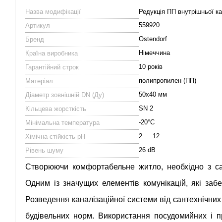
Назва модифікації
Редукція ПП внутрішньої ка
559920
Артикул
Ostendorf
Бренд
Німеччина
Країна виробника
10 років
Гарантійний строк
полипропилен (ПП)
Матеріал
50х40 мм
Діаметр зовнішній DN (Ду)
SN 2
Кільцева жорсткість
-20°С
Мінімальна температура
2 … 12
Хімічна стійкість pH
26 dB
Рівень шуму
Створюючи комфортабельне житло, необхідно з са
Одним із значущих елементів комунікацій, які забе
Розведення каналізаційної системи від сантехнічних
будівельних норм.
Використання посудомийних і 