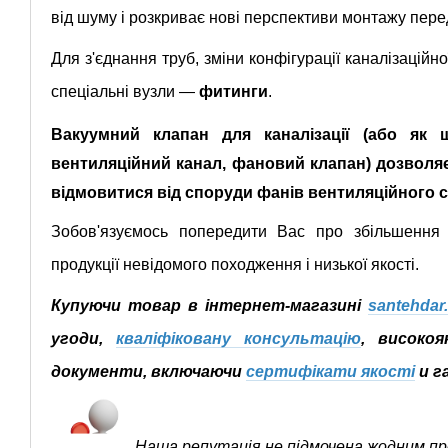
від шуму і розкриває нові перспективи монтажу пер
Для з'єднання труб, зміни конфігурації каналізаційн
спеціальні вузли —
фитинги
.
Вакуумний клапан для каналізації (або як 
вентиляційний канал, фановий клапан) дозволяє
відмовитися від споруди фанів вентиляційного с
Зобов'язуємось попередити Вас про збільшення 
продукції невідомого походження і низької якості.
Купуючи товар в інтернет-магазині
santehdar
угоди,
кваліфіковану консультацію
, високо
документи, включаючи
сертифікати якості
и г
Наша репутація не підмочена жодним пр