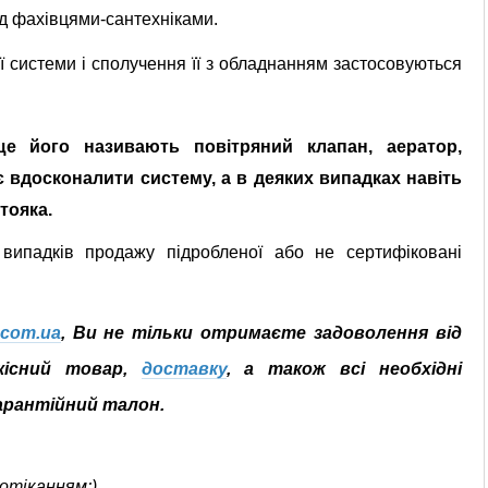
ед фахівцями-сантехніками.
ої системи і сполучення її з обладнанням застосовуються
ще його називають повітряний клапан, аератор,
 вдосконалити систему, а в деяких випадках навіть
тояка.
випадків продажу підробленої або не сертифіковані
.com.ua
, Ви не тільки отримаєте задоволення від
якісний товар,
доставку
, а також всі необхідні
арантійний талон.
отіканням;)