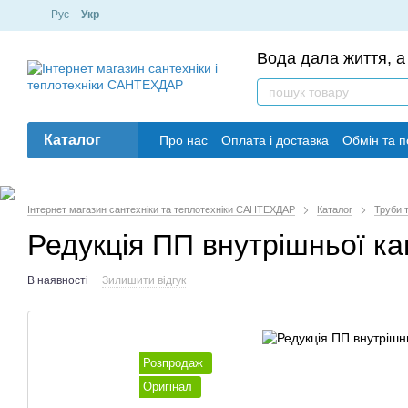
Рус
Укр
Вода дала життя, а 
Каталог
Про нас
Оплата і доставка
Обмін та 
Інтернет магазин сантехніки та теплотехніки САНТЕХДАР
Каталог
Труби т
Редукція ПП внутрішньої кан
В наявності
Зилишити відгук
Розпродаж
Оригінал