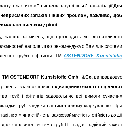
инку пластикової системи внутрішньої каналізації.
Для
 неприємних запахів і інших проблем, важливо, щоб
ксимально високому рівні.
у, частих засмічень, що призводять до виснажливого
приємностей наполеглтво рекомендуємо Вам для системи
піленові труби і фітинги ТМ
OSTENDORF Kunststoffe
і
ТМ
OSTENDORF Kunststoffe GmbH&Co.
виправдовує
х рішень і значно сприяє
підвищенню якості та цінності
тва труб і фітингів задовольняє всі вимоги сучасних
рокладки труб завдяки сантиметровому маркуванню. При
кі як хімічна стійкість, важкозаймистість, стійкість до дії
хідної сировини система труб HT надає надійний захист