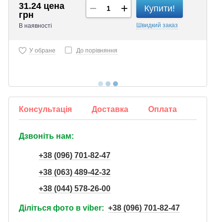
31.24 цена
Купити!
грн
Швидкий
заказ
В наявності
У обране
До порівняння
Консультація
Доставка
Оплата
Дзвоніть нам:
+38 (096) 701-82-47
+38 (063) 489-42-32
+38 (044) 578-26-00
Діліться фото в viber:
+38 (096) 701-82-47