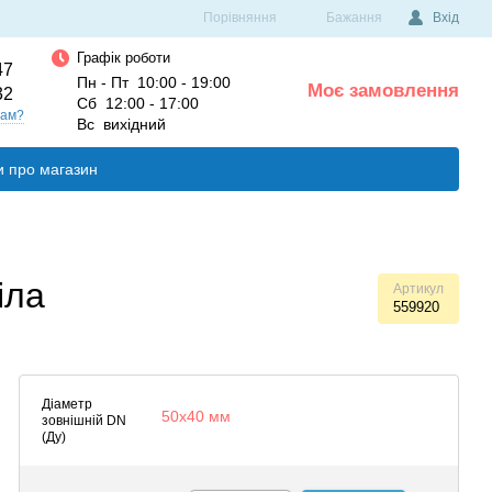
Порівняння
Бажання
Вхід
Графік роботи
47
Пн - Пт 10:00 - 19:00
Моє замовлення
32
0
Сб 12:00 - 17:00
вам?
Вс вихідний
и про магазин
іла
Артикул
559920
Діаметр
50х40 мм
зовнішній DN
(Ду)