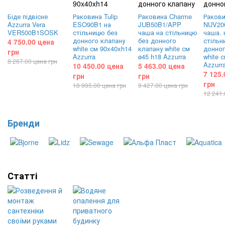
Біде підвісне
Раковина Tulip
Раковина Charme
Ракови
Azzurra Vera
ESO90B1 на
JUB50B1/APP
NUV20
VER500B1SOSK
стільницю без
чаша на стільницю
чаша. 
донного клапану
без донного
стільн
4 750.00 цена
white см 90x40xh14
клапану white см
донног
грн
Azzurra
ø45 h18 Azzurra
white 
8 267.00 цена грн
Azzurr
10 450.00 цена
5 463.00 цена
7 125.
грн
грн
грн
18 995.00 цена грн
9 427.00 цена грн
12 241.
Бренди
Статті